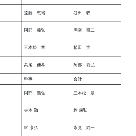
遠藤 恵裕
谷田 収
阿部 義弘
岡空 研二
三本松 章
植田 実
髙尾 佳孝
阿部 義弘
幹事
会計
阿部 義弘
三本松 章
寺本 勤
柊 康弘
柊 康弘
永見 純一