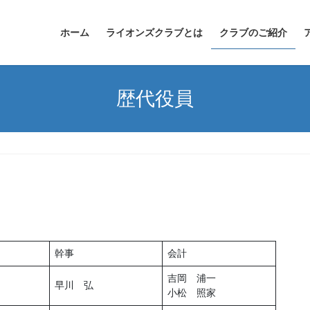
ホーム
ライオンズクラブとは
クラブのご紹介
歴代役員
幹事
会計
吉岡 浦一
早川 弘
小松 照家