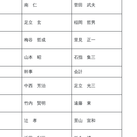
南 仁
菅田 武夫
足立 玄
稲岡 哲男
梅谷 哲成
里見 正一
山本 昭
石指 集三
幹事
会計
中西 芳治
足立 光三
竹内 賢明
遠藤 東
辻 孝
景山 宣和